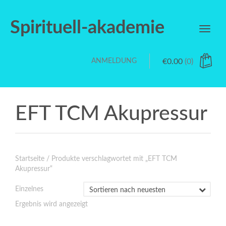
Spirituell-akademie
Toggl
navig
ANMELDUNG
€
0.00
(0)
EFT TCM Akupressur
Startseite
/ Produkte verschlagwortet mit „EFT TCM
Akupressur“
Einzelnes
Ergebnis wird angezeigt