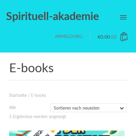
Spirituell-akademie
Toggl
navig
ANMELDUNG
€
0.00
(0)
E-books
Startseite
/ E-books
Alle
Nach
5 Ergebnisse werden angezeigt
neuesten
sortiert