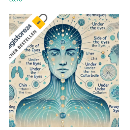
€
6.90